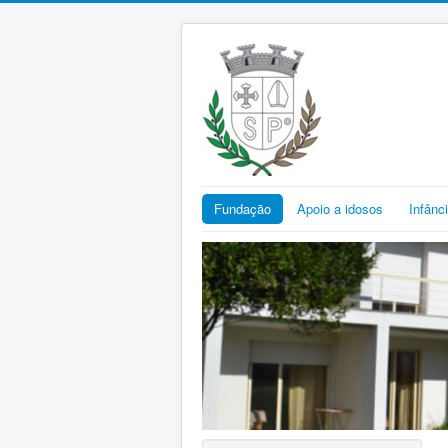
Fundação
Apoio a idosos
Infânc