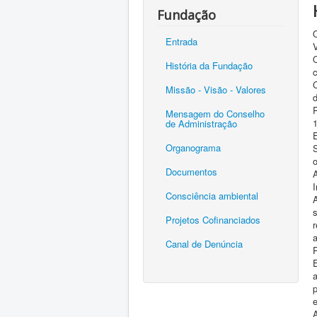
Fundação
Entrada
História da Fundação
C
Missão - Visão - Valores
Mensagem do Conselho
de Administração
Organograma
o
Documentos
I
Consciência ambiental
s
Projetos Cofinanciados
a
Canal de Denúncia
P
p