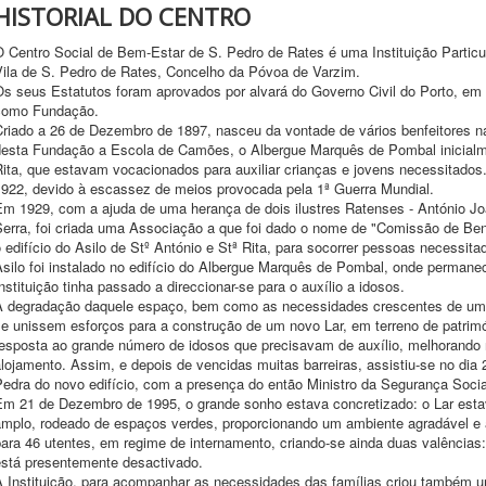
HISTORIAL DO CENTRO
O Centro Social de Bem-Estar de S. Pedro de Rates é uma Instituição Particu
Vila de S. Pedro de Rates, Concelho da Póvoa de Varzim.
Os seus Estatutos foram aprovados por alvará do Governo Civil do Porto, em
como Fundação.
riado a 26 de Dezembro de 1897, nasceu da vontade de vários benfeitores nat
desta Fundação a Escola de Camões, o Albergue Marquês de Pombal inicialm
Rita, que estavam vocacionados para auxiliar crianças e jovens necessitados
1922, devido à escassez de meios provocada pela 1ª Guerra Mundial.
Em 1929, com a ajuda de uma herança de dois ilustres Ratenses - António 
Serra, foi criada uma Associação a que foi dado o nome de "Comissão de Ben
 edifício do Asilo de Stº António e Stª Rita, para socorrer pessoas necessita
Asilo foi instalado no edifício do Albergue Marquês de Pombal, onde perman
nstituição tinha passado a direccionar-se para o auxílio a idosos.
A degradação daquele espaço, bem como as necessidades crescentes de uma
e unissem esforços para a construção de um novo Lar, em terreno de patrimón
resposta ao grande número de idosos que precisavam de auxílio, melhorando
lojamento. Assim, e depois de vencidas muitas barreiras, assistiu-se no dia
edra do novo edifício, com a presença do então Ministro da Segurança Socia
Em 21 de Dezembro de 1995, o grande sonho estava concretizado: o Lar estav
amplo, rodeado de espaços verdes, proporcionando um ambiente agradável e
ara 46 utentes, em regime de internamento, criando-se ainda duas valências:
está presentemente desactivado.
A Instituição, para acompanhar as necessidades das famílias criou também um