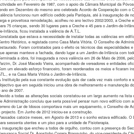
actividade em Fevereiro de 1987, com o apoio da Câmara Municipal da Póvoa 
tendo em Dezembro do mesmo ano celebrado Acordo de Cooperação com o Ce
alência funcionou num edifício cedido pela Paróquia, até à inauguração de n
larga e proveitosa remodelação, acolheu no ano lectivo 2002/2003, a Creche 
ara 75 crianças, sendo 30 lugares para a Creche e 45 para o Jardim-de-Infânc
e-Infância, ficou instalada a valência de A.T.L.
onstatada que estava a necessidade de instalar todas as valências em edifíc
entro Histórico, e registada como Casa Maria Vitória. O Conselho de Adminis
estaurado. Foram contratados para o efeito os técnicos das especialidades e 
que apenas manteve a fachada, dando lugar a um Jardim-de-Infância com todo
Terminada a obra, foi inaugurada a nova valência em 26 de Maio de 2006, pe
Varzim, Dr. José Macedo Vieira, acompanhado de vereadores e entidades ofic
Com um elevado esforço financeiro, foram reordenados os meios e ficaram in
TL., e na Casa Maria Vitória o Jardim-de-Infância.
A Instituição pela sua constante evolução quis dar cada vez mais conforto e
objectivo que em seguida iniciou uma obra de melhoramento e manutenção do 
o ano de 2007.
evido a todas as alterações sociais constatou-se um largo aumento na lista 
de Administração concluiu que seria possível pensar num novo edifício com
terreno do Lar de Idosos comportava mais um equipamento, o Conselho de Ad
 projecto. Em Junho de 2012 iniciou-se a construção.
Passados catorze meses, em Agosto de 2013 e o sonho estava edificado. O L
ara sessenta utentes e um piso para a unidade de Fisioterapia.
A inauguração que encheu a todos de orgulho, contou com a presença do Secr
Segurança Social Dr. Agostinho Correia Branquinho, do vice-presidente da C