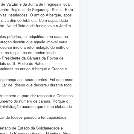
de Varzim e da Junta de Freguesia local,
ntro Regional de Segurança Social. Esta
ovas instalações. O antigo Albergue, após
e o Jardim-de-Infância. Com capacidade
ia. No edifício onde funcionava o Jardim-
ios próprios, foi adquirida uma casa no
tração decidiu que aquele imóvel seria
deu-se início à reformulação do edifício
s os requisitos de modernidade.
lo Presidente da Câmara da Póvoa de
iais de S. Pedro de Rates.
staladas no antigo Albergue a Creche e
 segurança aos seus utentes. Foi com esse
Lar de Idosos que decorreu durante todo
de espera e, para dar resposta o Conselho
 aumento do número de camas. Porque o
ministração acordou que fosse elaborado
ar de Idosos passou a ter capacidade
etário de Estado da Solidariedade e
âmara da Póvoa de Varzim, Henrique Aires