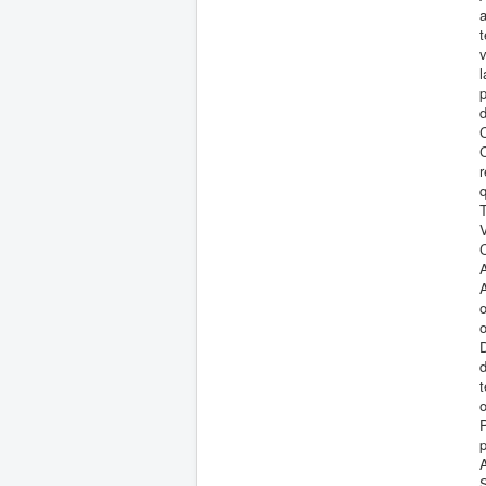
v
p
d
C
C
r
A
D
o
p