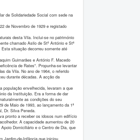
lar de Solidariedade Social com sede na
 22 de Novembro de 1929 e registado
urais desta Vila. Inclui-se no património
ente chamado Asilo de Stº António e Stª
. Esta situação decorreu somente até
Joaquim Guimarães e António F. Macedo
eficência de Rates". Propunha-se levantar
das da Vila. No ano de 1964, o referido
eceu durante décadas. A acção da
 população envelhecida, levaram a que
io da Instituição. Era a forma de dar
 naturalmente as condições do seu
 29 de Maio de 1993, ao lançamento da 1ª
l, Dr. Silva Peneda.
a pronto a receber os idosos num edifício
 acolhedor. A capacidade aumentou de 20
 Apoio Domiciliário e o Centro de Dia, que
 Jardim-de-Infância que iniciou