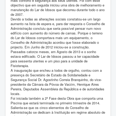
mais conforto e segurança aos seus utentes. Foi com esse
objectivo que em seguida iniciou uma obra de melhoramento e
manutenção do Lar de Idosos que decorreu durante todo o ano
de 2007.
Devido a todas as alterações sociais constatou-se um largo
aumento na lista de espera e, para dar resposta o Conselho de
Administração concluiu que seria possível pensar num novo
edifício com aumento do número de camas. Porque o terreno
do Lar de Idosos comportava mais um equipamento, o
Conselho de Administração acordou que fosse elaborado o
projecto. Em Junho de 2012 iniciou-se a construção.
Passados catorze meses, em Agosto de 2013 e o sonho
estava edificado. O Lar de Idosos passou a ter capacidade
para sessenta utentes e um piso para a unidade de
Fisioterapia.
A inauguração que encheu a todos de orgulho, contou com a
presença do Secretário de Estado da Solidariedade e
Segurança Social Dr. Agostinho Correia Branquinho, do vice-
presidente da Câmara da Póvoa de Varzim, Henrique Aires
Pereira, Deputados Assembleia da República e de autoridades
locais.
Foi iniciada também a 2ª Fase desta Obra que comporta uma
Piscina que estará terminada no primeiro trimestre de 2014.
Salienta-se que os cinco elementos do Conselho de
Administração se dedicam à Instituição em regime absoluto de