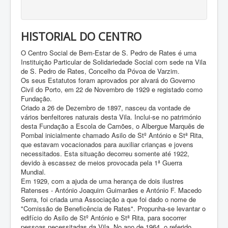
HISTORIAL DO CENTRO
O Centro Social de Bem-Estar de S. Pedro de Rates é uma
Instituição Particular de Solidariedade Social com sede na Vila
de S. Pedro de Rates, Concelho da Póvoa de Varzim.
Os seus Estatutos foram aprovados por alvará do Governo
Civil do Porto, em 22 de Novembro de 1929 e registado como
Fundação.
Criado a 26 de Dezembro de 1897, nasceu da vontade de
vários benfeitores naturais desta Vila. Inclui-se no património
desta Fundação a Escola de Camões, o Albergue Marquês de
Pombal inicialmente chamado Asilo de Stº António e Stª Rita,
que estavam vocacionados para auxiliar crianças e jovens
necessitados. Esta situação decorreu somente até 1922,
devido à escassez de meios provocada pela 1ª Guerra
Mundial.
Em 1929, com a ajuda de uma herança de dois ilustres
Ratenses - António Joaquim Guimarães e António F. Macedo
Serra, foi criada uma Associação a que foi dado o nome de
"Comissão de Beneficência de Rates". Propunha-se levantar o
edifício do Asilo de Stº António e Stª Rita, para socorrer
pessoas necessitadas da Vila. No ano de 1964, o referido