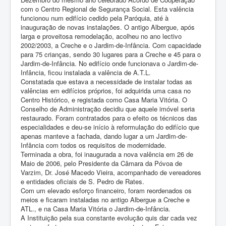
com o Centro Regional de Segurança Social. Esta valência
funcionou num edifício cedido pela Paróquia, até à
inauguração de novas instalações. O antigo Albergue, após
larga e proveitosa remodelação, acolheu no ano lectivo
2002/2003, a Creche e o Jardim-de-Infância. Com capacidade
para 75 crianças, sendo 30 lugares para a Creche e 45 para o
Jardim-de-Infância. No edifício onde funcionava o Jardim-de-
Infância, ficou instalada a valência de A.T.L.
Constatada que estava a necessidade de instalar todas as
valências em edifícios próprios, foi adquirida uma casa no
Centro Histórico, e registada como Casa Maria Vitória. O
Conselho de Administração decidiu que aquele imóvel seria
restaurado. Foram contratados para o efeito os técnicos das
especialidades e deu-se início à reformulação do edifício que
apenas manteve a fachada, dando lugar a um Jardim-de-
Infância com todos os requisitos de modernidade.
Terminada a obra, foi inaugurada a nova valência em 26 de
Maio de 2006, pelo Presidente da Câmara da Póvoa de
Varzim, Dr. José Macedo Vieira, acompanhado de vereadores
e entidades oficiais de S. Pedro de Rates.
Com um elevado esforço financeiro, foram reordenados os
meios e ficaram instaladas no antigo Albergue a Creche e
ATL., e na Casa Maria Vitória o Jardim-de-Infância.
A Instituição pela sua constante evolução quis dar cada vez