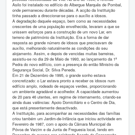
Asilo foi instalado no edifício do Albergue Marquês de Pombal,
onde permaneceu durante décadas. A acção da Instituição
tinha passado a direccionar-se para o auxílio a idosos.
A degradação daquele espaço, bem como as necessidades
crescentes de uma população envelhecida, levaram a que se
unissem esforços para a construção de um novo Lar, em
terreno de património da Instituição. Era a forma de dar
resposta ao grande número de idosos que precisavam de
auxílio, melhorando naturalmente as condições do seu
alojamento. Assim, e depois de vencidas muitas barreiras,
assistiu-se no dia 29 de Maio de 1993, ao lançamento da 1ª
Pedra do novo edifício, com a presença do então Ministro da
Segurança Social, Dr. Silva Peneda.
Em 21 de Dezembro de 1995, o grande sonho estava
concretizado: o Lar estava pronto a receber os idosos num
edifício amplo, rodeado de espaços verdes, proporcionando
um ambiente agradável e acolhedor. A capacidade aumentou
de 20 para 46 utentes, em regime de internamento, criando-se
ainda duas valências: Apoio Domiciliário e o Centro de Dia,
que está presentemente desactivado.
A Instituição, para acompanhar as necessidades das famílias
criou também um Jardim-de-Infância que iniciou actividade em
Fevereiro de 1987, com o apoio da Câmara Municipal da
Póvoa de Varzim e da Junta de Freguesia local, tendo em
Dezembro do mesmo ano celebrado Acordo de Cooperação