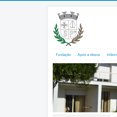
Fundação
Apoio a idosos
Infânc