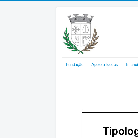
Fundação
Apoio a idosos
Infânc